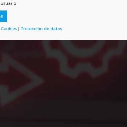
P, PDM y PLM
 usuario
as
parencia para sus procesos de desarr
 Cookies
|
Protección de datos