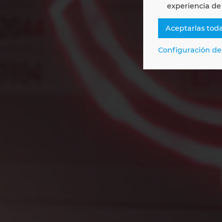
ER
experiencia de
Aceptarlas tod
Trans
Configuración de